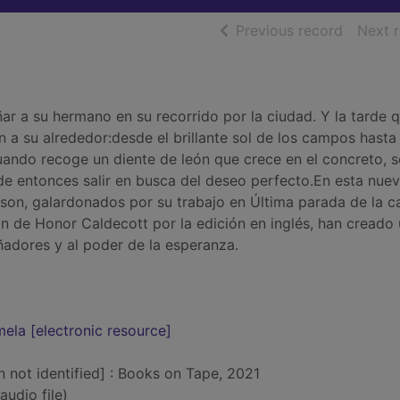
of searc
Previous record
Next 
r a su hermano en su recorrido por la ciudad. Y la tarde 
n a su alrededor:desde el brillante sol de los campos hasta 
cuando recoge un diente de león que crece en el concreto, s
ide entonces salir en busca del deseo perfecto.En esta nue
nson, galardonados por su trabajo en Última parada de la ca
 de Honor Caldecott por la edición en inglés, han creado
ñadores y al poder de la esperanza.
ela [electronic resource]
n not identified] : Books on Tape, 2021
audio file)