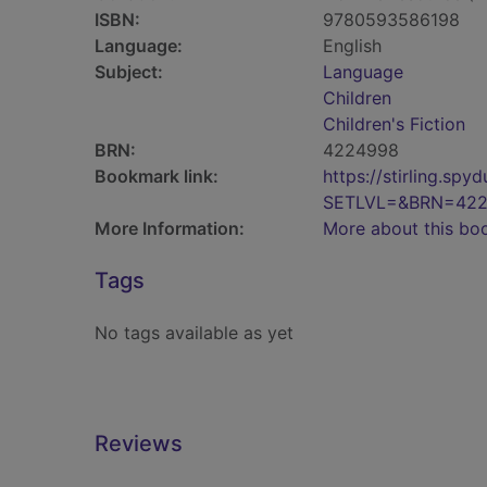
ISBN:
9780593586198
Language:
English
Subject:
Language
Children
Children's Fiction
BRN:
4224998
Bookmark link:
https://stirling.s
SETLVL=&BRN=42
More Information:
More about this bo
Tags
No tags available as yet
Reviews