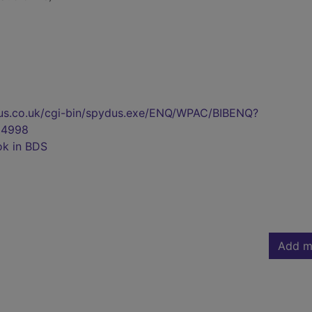
pydus.co.uk/cgi-bin/spydus.exe/ENQ/WPAC/BIBENQ?
24998
ok in BDS
Add m