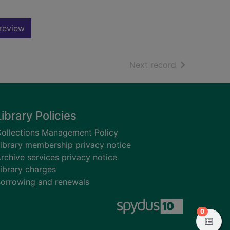
review
of search resu
Next record
Library Policies
ollections Management Policy
ibrary membership privacy notice
rchive services privacy notice
ibrary charges
orrowing and renewals
items in
0
View