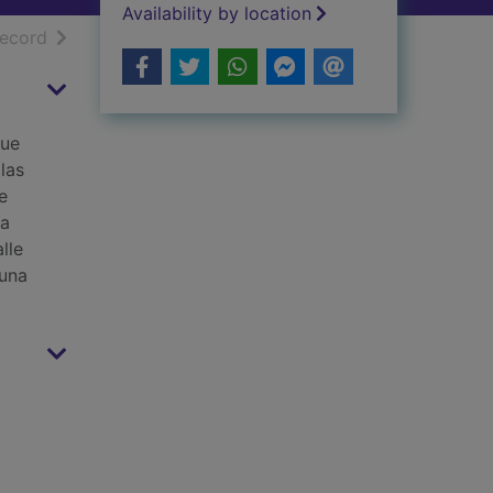
Availability by location
h results
of search results
record
que
las
e
va
lle
 una