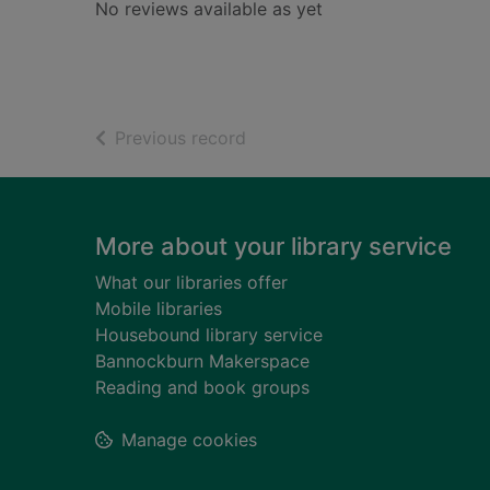
No reviews available as yet
of search results
Previous record
Footer
More about your library service
What our libraries offer
Mobile libraries
Housebound library service
Bannockburn Makerspace
Reading and book groups
Manage cookies